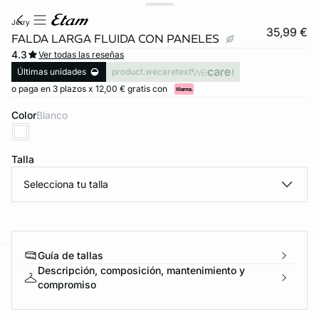
jerry
35,99 €
FALDA LARGA FLUIDA CON PANELES
4.3
Ver todas las reseñas
Últimas unidades
product.wecaretext
o paga en 3 plazos x 12,00 € gratis con
Color
blanco
Talla
Selecciona tu talla
Guía de tallas
Descripción, composición, mantenimiento y
ard
question
compromiso