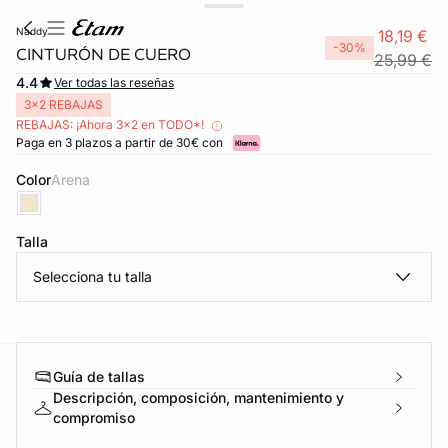
naddy
18,19 €
-30%
CINTURÓN DE CUERO
25,99 €
4.4
Ver todas las reseñas
3x2 REBAJAS
REBAJAS: ¡Ahora 3x2 en TODO*!
Paga en 3 plazos a partir de 30€ con
Color
arena
Talla
Selecciona tu talla
Guía de tallas
ard
question
Descripción, composición, mantenimiento y
compromiso