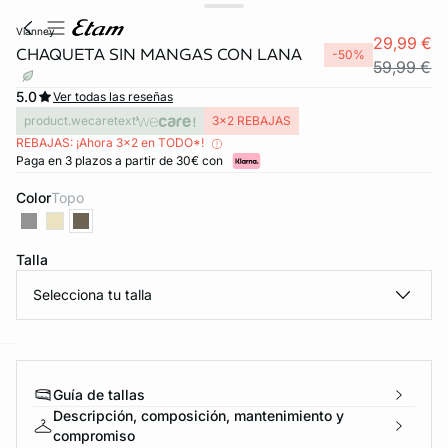
vianney
29,99 €
CHAQUETA SIN MANGAS CON LANA
-50%
59,99 €
5.0
Ver todas las reseñas
product.wecaretext
3x2 REBAJAS
REBAJAS: ¡Ahora 3x2 en TODO*!
Paga en 3 plazos a partir de 30€ con
Color
topo
Talla
Selecciona tu talla
ard
question
Guía de tallas
Descripción, composición, mantenimiento y
compromiso