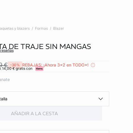
aquetas y blazers
Formas
Blazer
A DE TRAJE SIN MANGAS
 reseñas
9 €
REBAJAS: ¡Ahora 3x2 en TODO*!
-30%
x 14,00 € gratis con
anate
alla
AÑADIR A LA CESTA