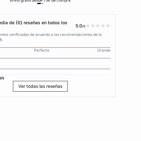
Envío gratis desde 75€ de compra
D
dia de {0} reseñas en todos los
5.0
/5
entes verificadas de acuerdo a las recomendaciones de la
8.
Perfecto
Grande
as
Ver todas las reseñas