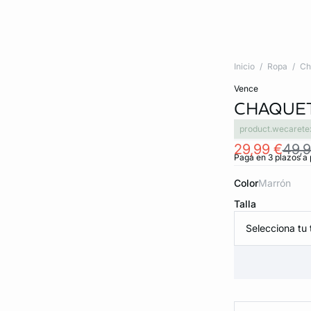
Inicio
Ropa
Ch
vence
CHAQUET
product.wecarete
29,99 €
49,9
Paga en 3 plazos a 
Color
marrón
Talla
Selecciona tu t