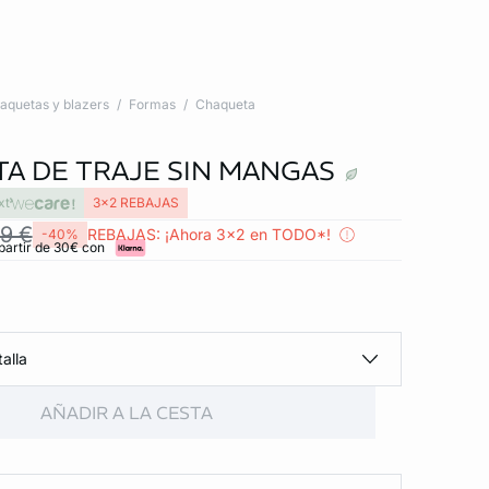
aquetas y blazers
Formas
Chaqueta
A DE TRAJE SIN MANGAS
xt
3x2 REBAJAS
9 €
REBAJAS: ¡Ahora 3x2 en TODO*!
-40%
partir de 30€ con
alla
AÑADIR A LA CESTA