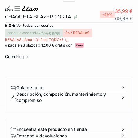
ecare
35,99 €
-49%
CHAQUETA BLAZER CORTA
69,99 €
5.0
Ver todas las reseñas
product.wecaretext
3x2 REBAJAS
REBAJAS: ¡Ahora 3x2 en TODO*!
o paga en 3 plazos x 12,00 € gratis con
Color
negra
Guía de tallas
Descripción, composición, mantenimiento y
compromiso
ard
question
Encuentra este producto en tienda
Entregas y devoluciones