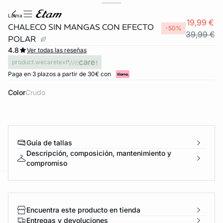
lalma
19,99 €
CHALECO SIN MANGAS CON EFECTO
-50%
39,99 €
POLAR
4.8
Ver todas las reseñas
product.wecaretext
Paga en 3 plazos a partir de 30€ con
Color
crudo
FORT INVISIBLE
Guía de tallas
ubrir
Descripción, composición, mantenimiento y
compromiso
ard
question
Encuentra este producto en tienda
Entregas y devoluciones