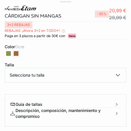
prunelle cardi
20,99 €
-30%
CÁRDIGAN SIN MANGAS
29,99 €
3x2 REBAJAS
REBAJAS: ¡Ahora 3x2 en TODO*!
Paga en 3 plazos a partir de 30€ con
Color
ocre
Talla
Selecciona tu talla
Guía de tallas
Descripción, composición, mantenimiento y
ard
question
compromiso