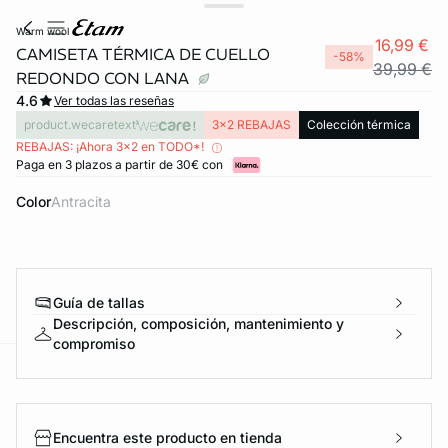
warm wool
16,99 €
CAMISETA TÉRMICA DE CUELLO
-58%
39,99 €
REDONDO CON LANA
4.6
Ver todas las reseñas
product.wecaretext
3x2 REBAJAS
Colección térmica
REBAJAS: ¡Ahora 3x2 en TODO*!
Paga en 3 plazos a partir de 30€ con
Color
antracita
Guía de tallas
Descripción, composición, mantenimiento y
compromiso
ard
question
Encuentra este producto en tienda