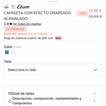
tyler
12,99 €
CAMISETA CON EFECTO DRAPEADO
-50%
25,99 €
ACANALADO
3.8
Ver todas las reseñas
3x2 REBAJAS
REBAJAS: ¡Ahora 3x2 en TODO*!
Paga en 3 plazos a partir de 30€ con
Color
crudo
Talla
FORT INVISIBLE
ubrir
Selecciona tu talla
ard
question
Guía de tallas
Descripción, composición, mantenimiento y
compromiso