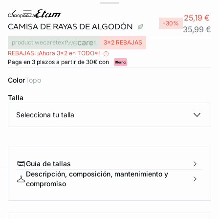
canopee ray
25,19 €
-30%
CAMISA DE RAYAS DE ALGODÓN
35,99 €
product.wecaretext
3x2 REBAJAS
REBAJAS: ¡Ahora 3x2 en TODO*!
Paga en 3 plazos a partir de 30€ con
Color
topo
Talla
Selecciona tu talla
Guía de tallas
Descripción, composición, mantenimiento y
compromiso
ard
question