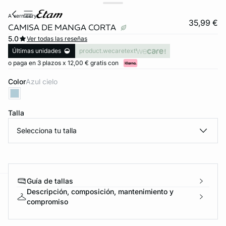
a vermeery
35,99 €
CAMISA DE MANGA CORTA
5.0
Ver todas las reseñas
Últimas unidades
product.wecaretext
o paga en 3 plazos x 12,00 € gratis con
Color
azul cielo
Talla
Selecciona tu talla
Guía de tallas
Descripción, composición, mantenimiento y
ard
question
compromiso