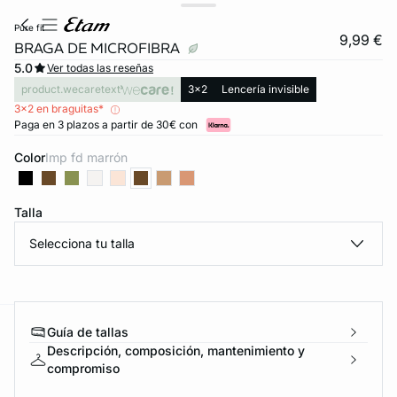
pure fit
9,99 €
BRAGA DE MICROFIBRA
5.0
Ver todas las reseñas
product.wecaretext
3x2
Lencería invisible
3x2 en braguitas*
Paga en 3 plazos a partir de 30€ con
Color
imp fd marrón
Talla
Selecciona tu talla
Guía de tallas
ard
question
Descripción, composición, mantenimiento y
compromiso