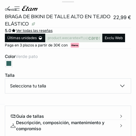
onesize
BRAGA DE BIKINI DE TALLE ALTO EN TEJIDO
22,99 €
ELÁSTICO
5.0
Ver todas las reseñas
Últimas unidades
product.wecaretext
Exclu Web
Paga en 3 plazos a partir de 30€ con
Color
verde pato
Talla
Selecciona tu talla
ard
question
Guía de tallas
Descripción, composición, mantenimiento y
compromiso