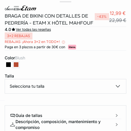
gemma swim
12,99 €
BRAGA DE BIKINI CON DETALLES DE
-43%
22,99 €
PEDRERÍA - ETAM X HÔTEL MAHFOUF
4.0
Ver todas las reseñas
3x2 REBAJAS
REBAJAS: ¡Ahora 3x2 en TODO*!
Paga en 3 plazos a partir de 30€ con
Color
blush
Talla
Selecciona tu talla
ard
question
Guía de tallas
Descripción, composición, mantenimiento y
compromiso