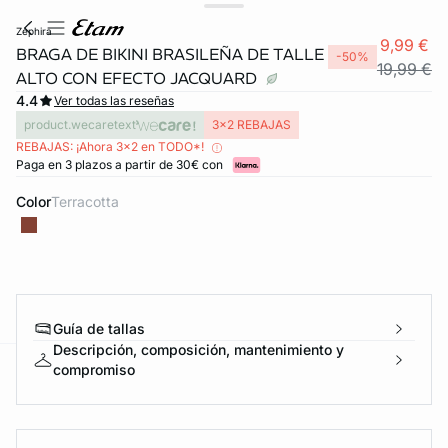
zephira
9,99 €
BRAGA DE BIKINI BRASILEÑA DE TALLE
-50%
19,99 €
ALTO CON EFECTO JACQUARD
4.4
Ver todas las reseñas
product.wecaretext
3x2 REBAJAS
REBAJAS: ¡Ahora 3x2 en TODO*!
Paga en 3 plazos a partir de 30€ con
Color
terracotta
Guía de tallas
Descripción, composición, mantenimiento y
compromiso
ard
question