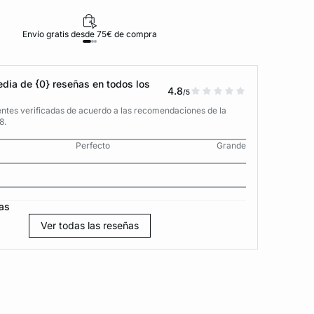
Envío gratis desde 75€ de compra
D
dia de {0} reseñas en todos los
4.8
/5
entes verificadas de acuerdo a las recomendaciones de la
8.
Perfecto
Grande
as
Ver todas las reseñas