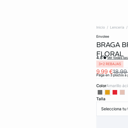
Inicio
Lencería
envolee
BRAGA B
FLORAL
4.8
Ver todas la
3x2 REBAJAS
9,99 €
18,99
Paga en 3 plazos a 
Color
amarillo ác
Talla
Selecciona tu t