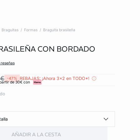
Braguitas
Formas
Braguita brasileña
RASILEÑA CON BORDADO
s reseñas
 €
REBAJAS: ¡Ahora 3x2 en TODO*!
-47%
partir de 30€ con
ido
alla
AÑADIR A LA CESTA