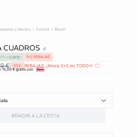
aquetas y blazers
Formas
Blazer
A CUADROS
xt
3x2 REBAJAS
99 €
REBAJAS: ¡Ahora 3x2 en TODO*!
-50%
x 15,00 € gratis con
alla
AÑADIR A LA CESTA