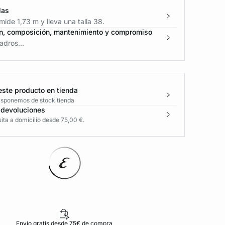
las
ide 1,73 m y lleva una talla 38.
n, composición, mantenimiento y compromiso
adros...
este producto en tienda
disponemos de stock tienda
 devoluciones
ita a domicilio desde 75,00 €.
Envío gratis desde 75€ de compra
D