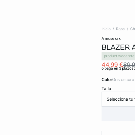
Inicio
Ropa
Ch
a muse crx
BLAZER 
product.wecarete
44,99 €
89,
o paga en 3 plazos 
Color
gris oscuro
Talla
Selecciona tu t