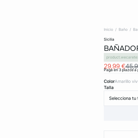
Inicio
Baño
Ba
sicilia
BAÑADO
product.wecarete
29,99 €
45,9
Paga en 3 plazos a 
Color
amarillo vi
Talla
Selecciona tu t