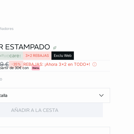
ñadores
R ESTAMPADO
xt
3x2 REBAJAS
Exclu Web
9 €
REBAJAS: ¡Ahora 3x2 en TODO*!
-35%
partir de 30€ con
vo
alla
AÑADIR A LA CESTA