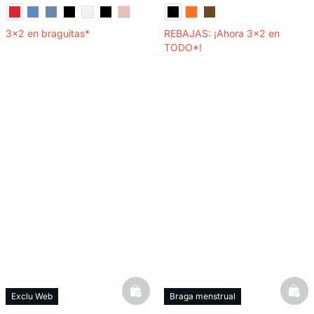
3x2 en braguitas*
REBAJAS: ¡Ahora 3x2 en
TODO*!
basketfull
bask
Exclu Web
Braga menstrual