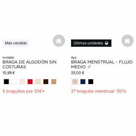
basketfull
bask
Más vendido
Últimas unidades
5 x 35€
Braga menstrual
Lencería invisible
invisible
aya
BRAGA DE ALGODÓN SIN
BRAGA MENSTRUAL - FLUJO
COSTURAS
MEDIO
10,99 €
25,00 €
5 braguitas por 35€*
2ª braguita menstrual -50%