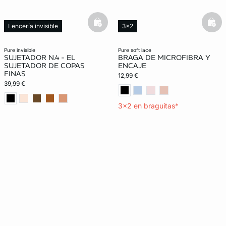
basketfull
bask
Lencería invisible
3x2
Lencería invisible
pure invisible
pure soft lace
SUJETADOR N.4 - EL
BRAGA DE MICROFIBRA Y
SUJETADOR DE COPAS
ENCAJE
FINAS
12,99 €
39,99 €
3x2 en braguitas*