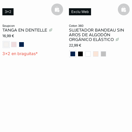
basketfull
bask
3x2
Exclu Web
New in
Lencería invisible
soupcon
coton 360
TANGA EN DENTELLE
SUJETADOR BANDEAU SIN
AROS DE ALGODÓN
16,99 €
ORGÁNICO ELÁSTICO
22,99 €
3x2 en braguitas*