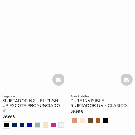
basketfull
bask
legende
pure invisible
SUJETADOR N.2 - EL PUSH-
PURE INVISIBLE -
UP ESCOTE PRONUNCIADO
SUJETADOR N.4 - CLÁSICO
39,99 €
39,99 €