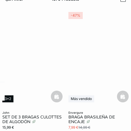
i
-47%
ard
question
basketfull
bask
3x2
Más vendido
3x2 REBAJAS
john
envergure
SET DE 3 BRAGAS CULOTTES
BRAGA BRASILEÑA DE
DE ALGODÓN
ENCAJE
15,99 €
7,99 €
14,99 €