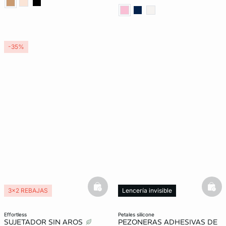
-35%
basketfull
bask
3x2 REBAJAS
Lencería invisible
effortless
petales silicone
SUJETADOR SIN AROS
PEZONERAS ADHESIVAS DE