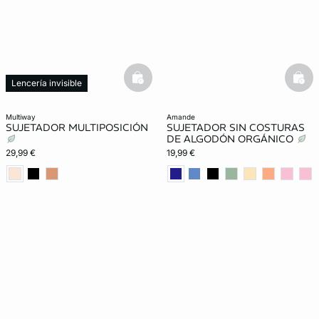
basketfull
bask
Lencería invisible
multiway
amande
SUJETADOR MULTIPOSICIÓN
SUJETADOR SIN COSTURAS
DE ALGODÓN ORGÁNICO
29,99 €
19,99 €