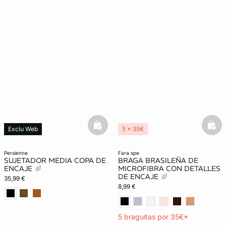
basketfull
bask
Exclu Web
5 x 35€
Exclu Web
Lencería invisible
persienne
fara spe
SUJETADOR MEDIA COPA DE
BRAGA BRASILEÑA DE
ENCAJE
MICROFIBRA CON DETALLES
DE ENCAJE
35,99 €
8,99 €
5 braguitas por 35€*