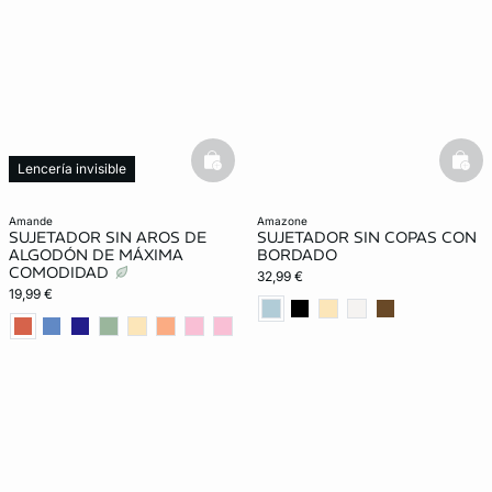
basketfull
bask
Lencería invisible
amande
amazone
SUJETADOR SIN AROS DE
SUJETADOR SIN COPAS CON
ALGODÓN DE MÁXIMA
BORDADO
COMODIDAD
32,99 €
19,99 €