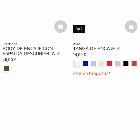
basketfull
bask
3x2
persienne
aura
BODY DE ENCAJE CON
TANGA DE ENCAJE
ESPALDA DESCUBIERTA
14,99 €
45,00 €
3x2 en braguitas*