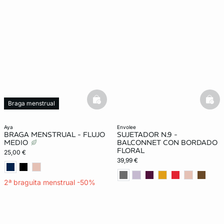
basketfull
bask
Braga menstrual
aya
envolee
BRAGA MENSTRUAL - FLUJO
SUJETADOR N.9 -
MEDIO
BALCONNET CON BORDADO
FLORAL
25,00 €
39,99 €
2ª braguita menstrual -50%