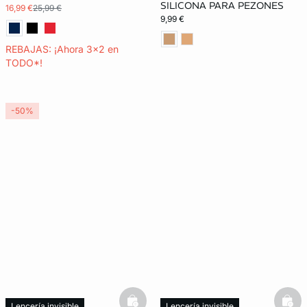
SILICONA PARA PEZONES
16,99 €
25,99 €
9,99 €
REBAJAS: ¡Ahora 3x2 en
TODO*!
-50%
basketfull
bask
Lencería invisible
Lencería invisible