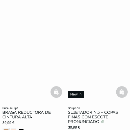
basketfull
bask
New in
pure sculpt
soupcon
BRAGA REDUCTORA DE
SUJETADOR N.5 - COPAS
CINTURA ALTA
FINAS CON ESCOTE
PRONUNCIADO
39,99 €
39,99 €