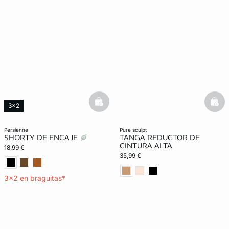
basketfull
bask
3x2
Exclu Web
persienne
pure sculpt
SHORTY DE ENCAJE
TANGA REDUCTOR DE
CINTURA ALTA
18,99 €
35,99 €
3x2 en braguitas*