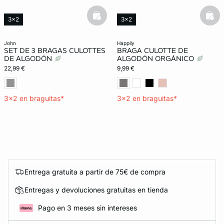
basketfull
bask
3x2
3x2
Exclu Web
Lencería invisible
john
happily
SET DE 3 BRAGAS CULOTTES
BRAGA CULOTTE DE
DE ALGODÓN
ALGODÓN ORGÁNICO
22,99 €
9,99 €
3x2 en braguitas*
3x2 en braguitas*
Entrega gratuita a partir de 75€ de compra
Entregas y devoluciones gratuitas en tienda
Pago en 3 meses sin intereses