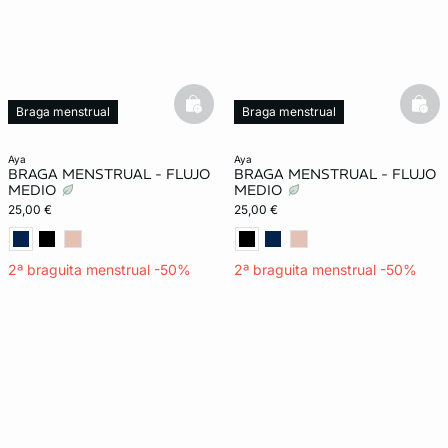
basketfull
bask
Braga menstrual
Braga menstrual
aya
aya
BRAGA MENSTRUAL - FLUJO
BRAGA MENSTRUAL - FLUJO
MEDIO
MEDIO
25,00 €
25,00 €
2ª braguita menstrual -50%
2ª braguita menstrual -50%