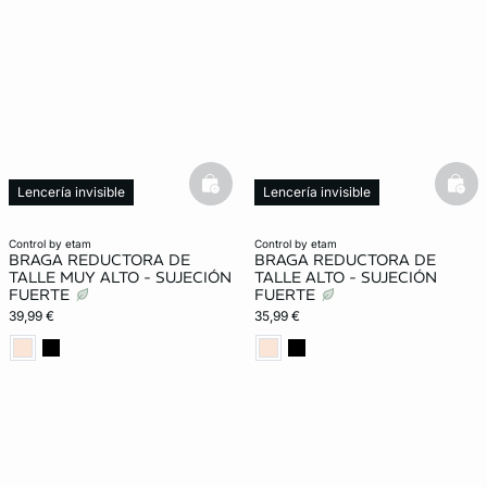
basketfull
bask
Lencería invisible
Lencería invisible
Moldeador
Moldeador
control by etam
control by etam
BRAGA REDUCTORA DE
BRAGA REDUCTORA DE
TALLE MUY ALTO - SUJECIÓN
TALLE ALTO - SUJECIÓN
FUERTE
FUERTE
39,99 €
35,99 €