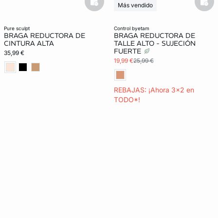
basketfull
bask
Más vendido
3x2 REBAJAS
Lencería invisible
pure sculpt
control byetam
BRAGA REDUCTORA DE
BRAGA REDUCTORA DE
CINTURA ALTA
TALLE ALTO - SUJECIÓN
FUERTE
35,99 €
19,99 €
25,99 €
REBAJAS: ¡Ahora 3x2 en
TODO*!