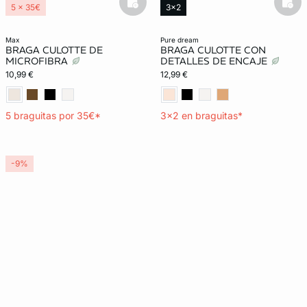
basketfull
bask
5 x 35€
3x2
Lencería invisible
Exclu Web
Lencería invisible
max
pure dream
BRAGA CULOTTE DE
BRAGA CULOTTE CON
MICROFIBRA
DETALLES DE ENCAJE
10,99 €
12,99 €
5 braguitas por 35€*
3x2 en braguitas*
-9%