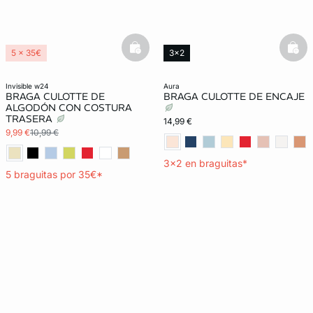
basketfull
bask
5 x 35€
3x2
3x2 REBAJAS
invisible w24
aura
BRAGA CULOTTE DE
BRAGA CULOTTE DE ENCAJE
ALGODÓN CON COSTURA
TRASERA
14,99 €
9,99 €
10,99 €
3x2 en braguitas*
5 braguitas por 35€*