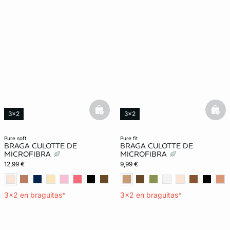
basketfull
bask
3x2
3x2
Lencería invisible
Exclu Web
New in
Lencería invisible
pure soft
pure fit
BRAGA CULOTTE DE
BRAGA CULOTTE DE
MICROFIBRA
MICROFIBRA
12,99 €
9,99 €
3x2 en braguitas*
3x2 en braguitas*