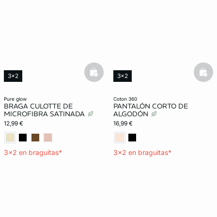
basketfull
bask
3x2
3x2
Lencería invisible
Exclu Web
Lencería invisible
pure glow
coton 360
BRAGA CULOTTE DE
PANTALÓN CORTO DE
MICROFIBRA SATINADA
ALGODÓN
12,99 €
16,99 €
3x2 en braguitas*
3x2 en braguitas*