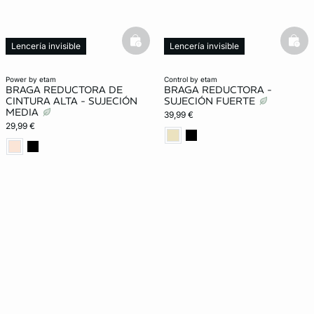
basketfull
bask
Lencería invisible
Lencería invisible
Moldeador
Moldeador
power by etam
control by etam
BRAGA REDUCTORA DE
BRAGA REDUCTORA -
CINTURA ALTA - SUJECIÓN
SUJECIÓN FUERTE
MEDIA
39,99 €
29,99 €