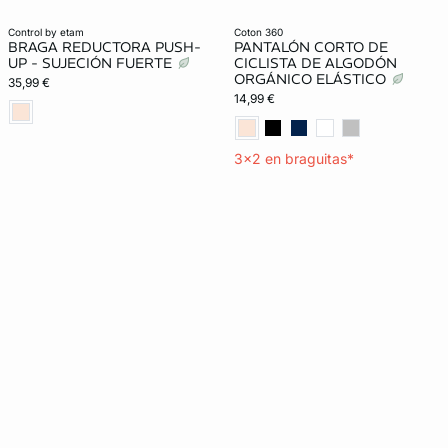
Lencería invisible
Lencería invisible
Moldeador
control by etam
coton 360
BRAGA REDUCTORA PUSH-
PANTALÓN CORTO DE
UP - SUJECIÓN FUERTE
CICLISTA DE ALGODÓN
ORGÁNICO ELÁSTICO
35,99 €
14,99 €
3x2 en braguitas*