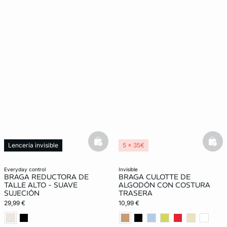
basketfull
bask
Lencería invisible
5 x 35€
Moldeador
Lencería invisible
everyday control
invisible
BRAGA REDUCTORA DE
BRAGA CULOTTE DE
TALLE ALTO - SUAVE
ALGODÓN CON COSTURA
SUJECIÓN
TRASERA
29,99 €
10,99 €