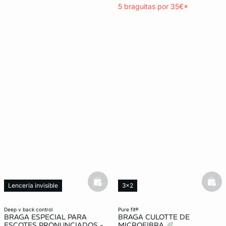
5 braguitas por 35€*
basketfull
bask
Lencería invisible
3x2
Moldeador
Lencería invisible
deep v back control
pure fit®
BRAGA ESPECIAL PARA
BRAGA CULOTTE DE
ESCOTES PRONUNCIADOS -
MICROFIBRA