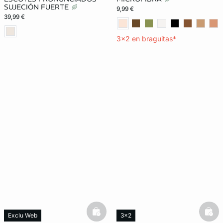
SUJECIÓN FUERTE
9,99 €
39,99 €
3x2 en braguitas*
basketfull
bask
Exclu Web
3x2